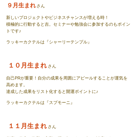
９月生まれ
さん
新しいプロジェクトやビジネスチャンスが増える時！
積極的に行動すると吉。セミナーや勉強会に参加するのもポイン
トです
♪
ラッキーカクテル
は『シャーリーテンプル』
１０月生まれ
さん
自己
PR
が重要！自分の成果を周囲にアピールすることが運気を
高めます。
達成した成果をリスト化すると開運ポイントに
♪
ラッキーカクテル
は『
スプモーニ
』
１１月生まれ
さん