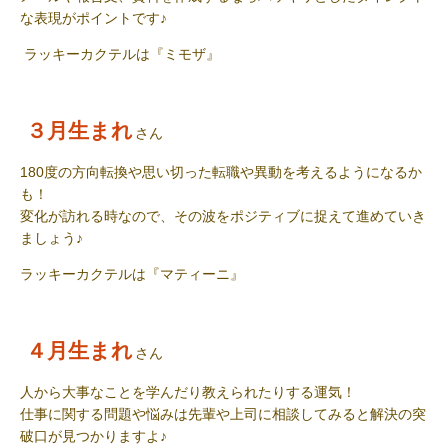
な表現がポイントです
♪
ラッキーカクテル
は『
ミモザ
』
３月生まれ
さん
180
度の方向転換や思い切った転職や異動を考えるようになるか
も！
変化が訪れる時なので、その波をポジティブに捉えて進めていき
ましょう
♪
ラッキーカクテル
は『
マティーニ
』
４月生まれ
さん
人から大事なことを学んだり教えられたりする運気！
仕事に関する問題や悩みは先輩や上司に相談してみると解決の突
破口が見つかりますよ
♪