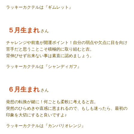
ラッキーカクテル
は『
ギムレット
』
５月生まれ
さん
チャレンジや前進が開運ポイント！自分の弱点や欠点に目を向け
苦手だと思うことこそ積極的に取り組むと吉。
背伸びせず出来ない事は素直に認めましょう。
ラッキーカクテル
は『
シャンディガフ
』
６月生まれ
さん
発想の転換が鍵に！何ごとも柔軟に考えると吉。
突然のひらめきや直感に恵まれるので、もしも迷ったら、最初の
印象を大切にすると良いですよ
♪
ラッキーカクテル
は『
カンパリオレンジ
』