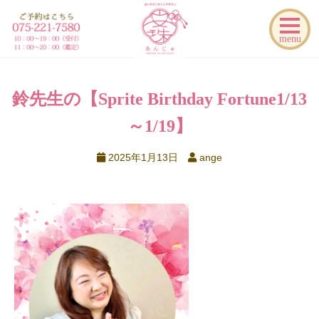
menu
鈴先生の【Sprite Birthday Fortune
1/13
～1/19】
2025年1月13日
ange