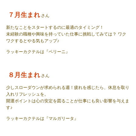
７月生まれ
さん
新たなことをスタートするのに最適のタイミング！
未経験の職種や興味を持っていた仕事に挑戦してみては？ ワク
ワクするとやる気もアップ
♪
ラッキーカクテル
は『
ペリーニ
』
８月生まれ
さん
少しスローダウンが求められる週！疲れを感じたら、休息を取り
入れリフレッシュを。
開運ポイントは心の安定を図ることが仕事にも良い影響を与えま
す
♪
ラッキーカクテル
は『
マルガリータ
』