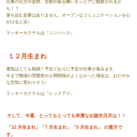
仕事の仕方や姿勢、言動や振る舞いをシビアに観察されるか
も！？
落ち込む必要はありません。オープンなコミュニケーションを心
がけると吉
♪
ラッキーカクテル
は『
ジンバック
』
１２月生まれ
運気はとても順調！予定どおりに予定や仕事が進みます。
今まで職場の雰囲気や人間関係がよくなかった場合は、おだやか
な空気に変わりそう
♪
ラッキーカクテルは
『
レッドアイ
』
そして、今週、とってもとっても幸運なお誕生日月は！！
「12
月生まれ」「7
月生まれ」「5
月生まれ」
の貴方で
す。