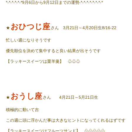
*-*-*-*-*-*9月6日から9月12日までの運勢-*-*-*-*-*-*-*-*
おひつじ座
★
さん 3月21日～4月20日生8/16-22
忙しい週になりそうです
優先順位を決めて集中すると良い結果が出そうです
【ラッキースイーツは栗羊羹】 ♧♧♧
おうし座
★
さん 4月21日～5月21日生
積極的に動いて吉
この週に頭に浮かんだ事は大きなヒントになってくれるはずです
【ラッキースイーツはフルーツサンド】 ♧♧♧♧♧