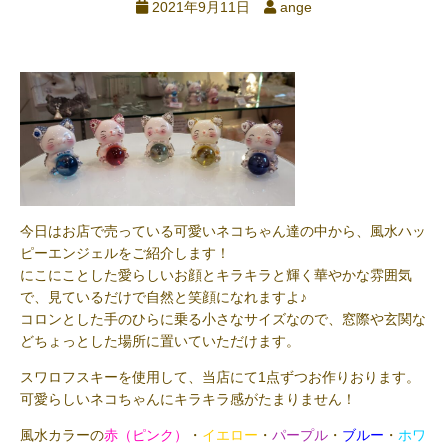
2021年9月11日
ange
今日はお店で売っている可愛いネコちゃん達の中から、風水ハッ
ピーエンジェルをご紹介します！
にこにことした愛らしいお顔とキラキラと輝く華やかな雰囲気
で、見ているだけで自然と笑顔になれますよ♪
コロンとした手のひらに乗る小さなサイズなので、窓際や玄関な
どちょっとした場所に置いていただけます。
スワロフスキーを使用して、当店にて1点ずつお作りおります。
可愛らしいネコちゃんにキラキラ感がたまりません！
風水カラーの
赤（ピンク）
・
イエロー
・
パープル
・
ブルー
・
ホワ