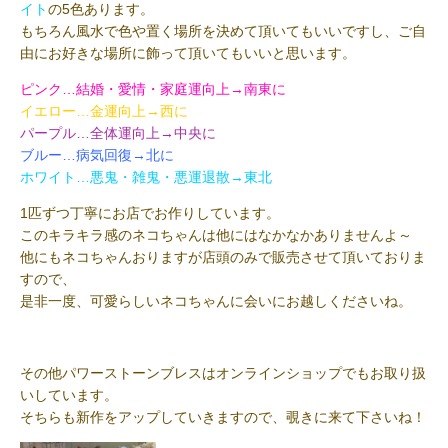
イト
の5色あります。
もちろん風水で色や置く場所を決めて頂いてもいいですし、ご自
由にお好きな場所に飾って頂いてもいいと思います。
ピンク…結婚・愛情・家庭運向上→南東に
イエロー…金運向上→西に
パープル…全体運向上→中央に
ブルー…病気回復→北に
ホワイト…悪鬼・雑鬼・悪運退散→東北
1匹ずつ丁寧にお店でお作りしています。
このキラキラ感のネコちゃんは他にはなかなかありませんよ～
他にもネコちゃんおりますが店頭のみで販売させて頂いておりま
すので、
是非一度、可愛らしいネコちゃんに会いにお越しくださいね。
その他パワーストーンブレスはオンラインショップでもお取り扱
いしています。
そちらも新作をアップしていきますので、覗きに来て下さいね！