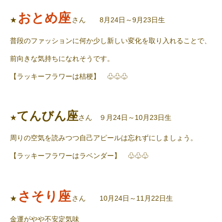
おとめ座
★
さん 8月24日～9月23日生
普段のファッションに何か少し新しい変化を取り入れることで、
前向きな気持ちになれそうです。
【ラッキーフラワーは桔梗】 ♧♧♧
てんびん座
★
さん ９月
24
日～
10
月
23
日生
周りの空気を読みつつ自己アピールは忘れずにしましょう。
【ラッキーフラワーはラベンダー】 ♧♧♧
さそり座
★
さん 10月24日～11月22日生
金運がやや不安定気味