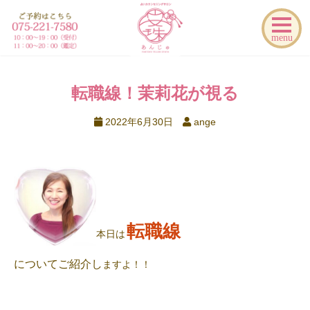
menu
転職線！茉莉花が視る
2022年6月30日
ange
転職線
本日は
についてご紹介し
ますよ！！