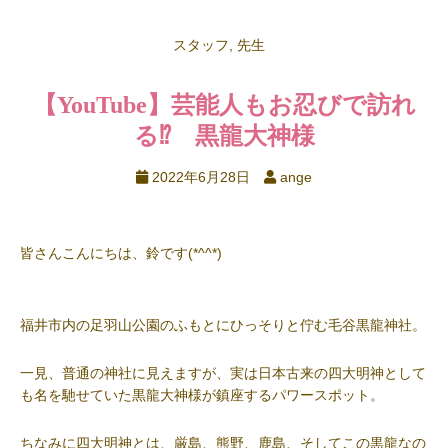
スタッフ
,
先生
【YouTube】芸能人もお忍びで訪れ
る⁉︎ 黒龍大神様
2022年6月28日
ange
皆さんこんにちは、鈴です(*^^*)
福井市内の足羽山公園のふもとにひっそりと佇む毛谷黒龍神社。
一見、普通の神社に見えますが、実は日本古来の四大明神として
も名を馳せていた黒龍大神様が鎮座するパワースポット。
ちなみに四大明神とは、厳島、熊野、鹿島、そしてこの黒龍なの