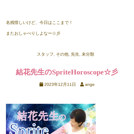
名残惜しいけど、今日はここまで！
またおしゃべりしよなー☆彡
スタッフ
,
その他
,
先生
,
未分類
結花先生のSpriteHoroscope☆彡
2023年12月11日
ange