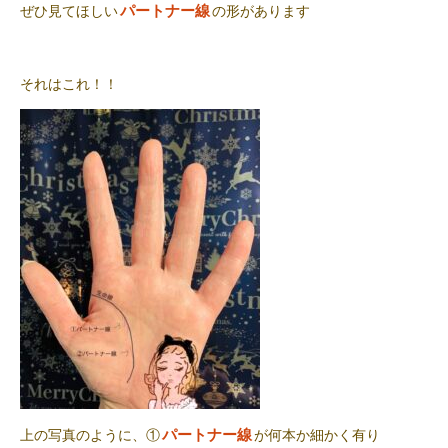
パートナー線
ぜひ見てほしい
の形があります
それはこれ！！
パートナー線
上の写真のように、①
が何本か細かく有り