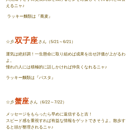
えるニャ♪
ラッキー麵類
は『蕎麦』
双子座
☆彡
さん（5/21～6/21）
運気は絶好調！一生懸命に取り組めば成果を出せ評価が上がるわ
よ。
憧れの人には積極的に話しかければ仲良くなれるニャ♪
ラッキー麵類
は『パスタ』
蟹座
☆彡
さん（6/22～7/22）
メッセージをもらったら早めに返信すると吉！
スピード感を重視すれば有益な情報をゲットできそうよ。散歩す
ると頭が整理されるニャ♪