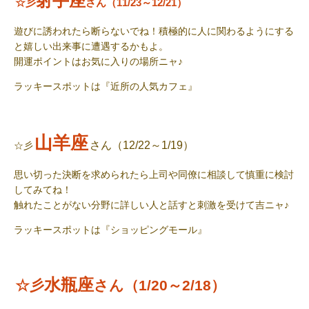
射手座
☆彡
さん（11/23～12/21）
遊びに誘われたら断らないでね！積極的に人に関わるようにする
と嬉しい出来事に遭遇するかもよ。
開運ポイントはお気に入りの場所ニャ♪
ラッキースポット
は『近所の人気カフェ』
山羊座
さん（12/22～1/19）
☆彡
思い切った決断を求められたら上司や同僚に相談して慎重に検討
してみてね！
触れたことがない分野に詳しい人と話すと刺激を受けて吉ニャ♪
ラッキースポット
は『ショッピングモール』
水瓶座
☆彡
さん（1/20～2/18）