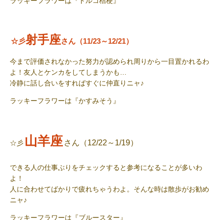
ラッキーフラワー
は『トルコ桔梗』
射手座
☆彡
さん（11/23～12/21）
今まで評価されなかった努力が認められ周りから一目置かれるわ
よ！友人とケンカをしてしまうかも
…
冷静に話し合いをすればすぐに仲直りニャ
♪
ラッキーフラワー
は『かすみそう』
山羊座
さん（12/22～1/19）
☆彡
できる人の仕事ぶりをチェックすると参考になることが多いわ
よ！
人に合わせてばかりで疲れちゃうわよ。そんな時は散歩がお勧め
ニャ
♪
ラッキーフラワー
は『ブルースター』