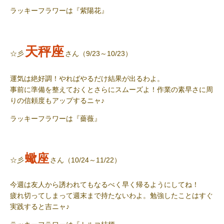
ラッキーフラワー
は『紫陽花』
天秤座
☆彡
さん（9/23～10/23）
運気は絶好調！やればやるだけ結果が出るわよ。
事前に準備を整えておくとさらにスムーズよ！作業の素早さに周
りの信頼度もアップするニャ
♪
ラッキーフラワー
は『薔薇』
蠍座
☆彡
さん（10/24～11/22）
今週は友人から誘われてもなるべく早く帰るようにしてね！
疲れ切ってしまって週末まで持たないわよ。勉強したことはすぐ
実践すると吉ニャ
♪