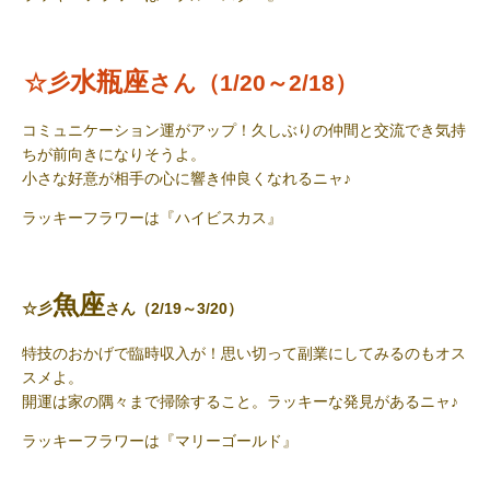
水瓶座
☆彡
さん（1/20～2/18）
コミュニケーション運がアップ！久しぶりの仲間と交流でき気持
ちが前向きになりそうよ。
小さな好意が相手の心に響き仲良くなれるニャ
♪
ラッキーフラワー
は『ハイビスカス』
魚座
☆彡
さん（2/19～3/20）
特技のおかげで臨時収入が！思い切って副業にしてみるのもオス
スメよ。
開運は家の隅々まで掃除すること。ラッキーな発見があるニャ
♪
ラッキーフラワーは
『マリーゴールド』