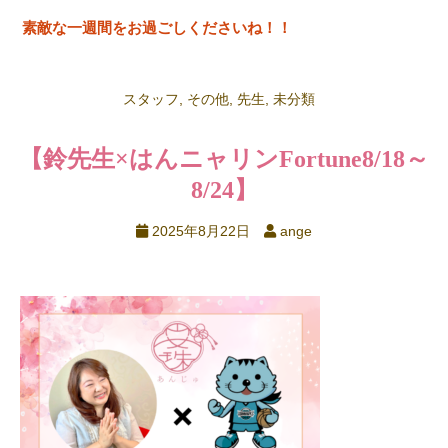
素敵な一週間をお過ごしくださいね！！
スタッフ
,
その他
,
先生
,
未分類
【鈴先生×はんニャリンFortune
8/18～
8/24】
2025年8月22日
ange