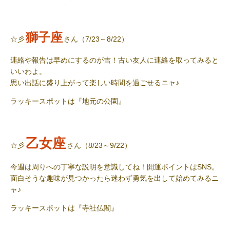
獅子座
☆彡
さん（7/23～8/22）
連絡や報告は早めにするのが吉！古い友人に連絡を取ってみると
いいわよ。
思い出話に盛り上がって楽しい時間を過ごせるニャ♪
ラッキースポット
は『地元の公園』
乙女座
☆彡
さん（8/23～9/22）
今週は周りへの丁寧な説明を意識してね！開運ポイントはSNS。
面白そうな趣味が見つかったら迷わず勇気を出して始めてみるニ
ャ♪
ラッキースポット
は『寺社仏閣』