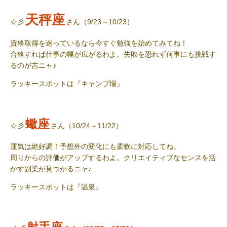
天秤座
☆彡
さん（9/23～10/23）
資格取得を迷っているなら今すぐ勉強を始めてみてね！
合格すれば仕事の幅が広がるわよ。失敗を恐れず何事にも挑戦す
るのが吉ニャ♪
ラッキースポット
は『キャンプ場』
蠍座
☆彡
さん（10/24～11/22）
運気は絶好調！予想外の変化にも柔軟に対応してね。
周りからの評価がアップするわよ。クリエイティブなセンスを活
かす副業が見つかるニャ♪
ラッキースポット
は『温泉』