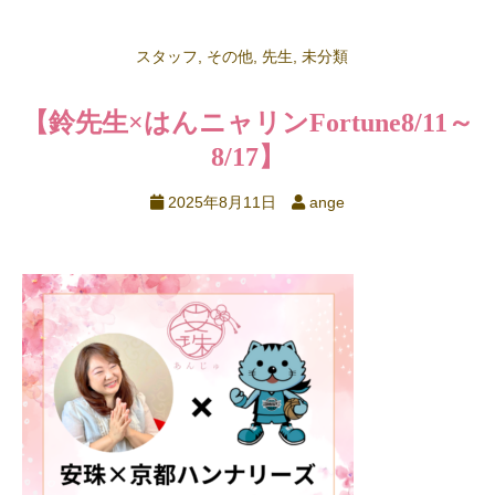
スタッフ
,
その他
,
先生
,
未分類
【鈴先生×はんニャリンFortune
8/11～
8/17】
2025年8月11日
ange