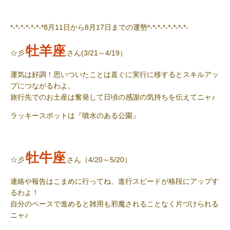
*-*-*-*-*-*-*8月11日から8月17日までの運勢*-*-*-*-*-*-*-*-
牡羊座
☆彡
さん(3/21～4/19）
運気は好調！思いついたことは直ぐに実行に移するとスキルアッ
プにつながるわよ。
旅行先でのお土産は奮発して日頃の感謝の気持ちを伝えてニャ♪
ラッキースポット
は『噴水のある公園』
牡牛座
☆彡
さん（4/20～5/20）
連絡や報告はこまめに行ってね、進行スピードが格段にアップす
るわよ！
自分のペースで進めると雑用も邪魔されることなく片づけられる
ニャ♪