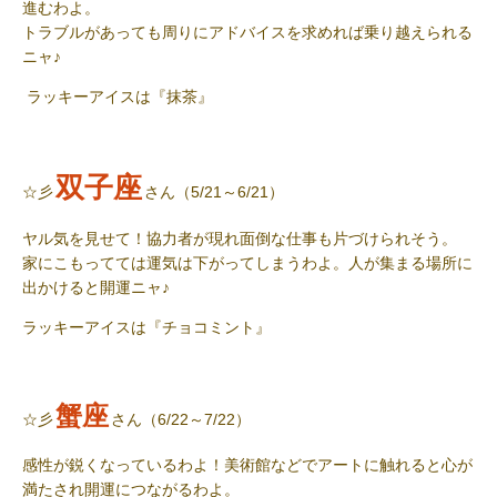
進むわよ。
トラブルがあっても周りにアドバイスを求めれば乗り越えられる
ニャ♪
ラッキーアイス
は『抹茶』
双子座
☆彡
さん（5/21～6/21）
ヤル気を見せて！協力者が現れ面倒な仕事も片づけられそう。
家にこもってては運気は下がってしまうわよ。人が集まる場所に
出かけると開運ニャ♪
ラッキーアイス
は『チョコミント』
蟹座
☆彡
さん（6/22～7/22）
感性が鋭くなっているわよ！美術館などでアートに触れると心が
満たされ開運につながるわよ。