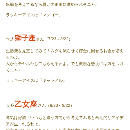
転職を考えてるなら思いのままに進められそニャ♪
ラッキーアイス
は『マンゴー』
獅子座
☆彡
さん（7/23～8/22）
生活費を見直してみて！ムダを減らせて貯金に回せるお金が増え
るわよ。
人からチヤホヤしてもらえるわよ。でも傲慢な態度には気をつけ
てニャ♪
ラッキーアイス
は『キャラメル』
乙女座
☆彡
さん（8/23～9/22）
運気は好調！いつもと違う方向から考えてみると画期的なアイデ
アが生まれるわよ。