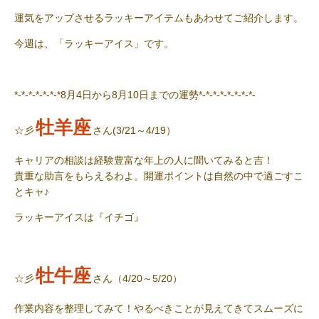
運気をアップさせるラッキーアイテムもあわせてご紹介します。
今週は、「ラッキーアイス」です。
*-*-*-*-*-*-*8月4日から8月10日までの運勢*-*-*-*-*-*-*-*-
牡羊座
☆彡
さん(3/21～4/19）
キャリアの相談は経験豊富な年上の人に聞いてみると吉！
貴重な助言をもらえるわよ。開運ポイントは自然の中で過ごすこ
とキャ♪
ラッキーアイス
は『イチゴ』
牡牛座
☆彡
さん（4/20～5/20）
作業内容を整理してみて！やるべきことが見えてきてスムーズに