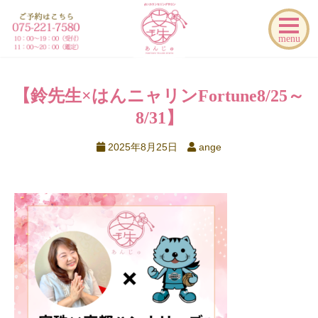
menu
【鈴先生×はんニャリンFortune
8/25～
8/31】
2025年8月25日
ange