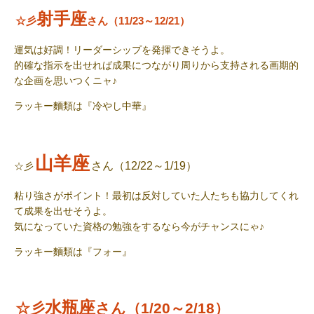
射手座
☆彡
さん（11/23～12/21）
運気は好調！リーダーシップを発揮できそうよ。
的確な指示を出せれば成果につながり周りから支持される画期的
な企画を思いつくニャ♪
ラッキー麵類
は『冷やし中華』
山羊座
さん（12/22～1/19）
☆彡
粘り強さがポイント！最初は反対していた人たちも協力してくれ
て成果を出せそうよ。
気になっていた資格の勉強をするなら今がチャンスにゃ♪
ラッキー麵類
は『フォー』
水瓶座
☆彡
さん（1/20～2/18）