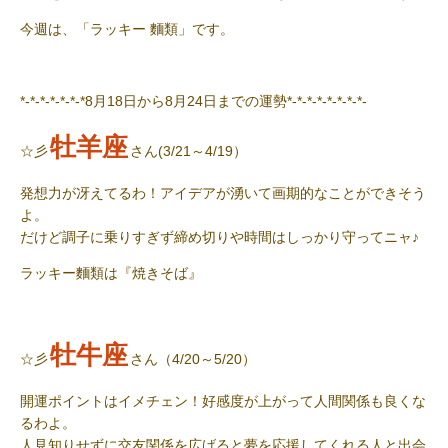
今週は、「ラッキー 麵類」です。
*-*-*-*-*-*-*8月18日から8月24日までの運勢*-*-*-*-*-*-*-*-
牡羊座
☆彡
さん(3/21～4/19）
発想力が冴えてるわ！アイデアが湧いて画期的なことができそう
よ。
だけど調子に乗りすぎず締め切りや時間はしっかり守ってニャ♪
ラッキー麵類
は『焼きそば』
牡牛座
☆彡
さん（4/20～5/20）
開運ポイントはイメチェン！好感度が上がって人間関係も良くな
るわよ。
人見知りせずに交友関係を広げると夢を応援してくれる人と出会