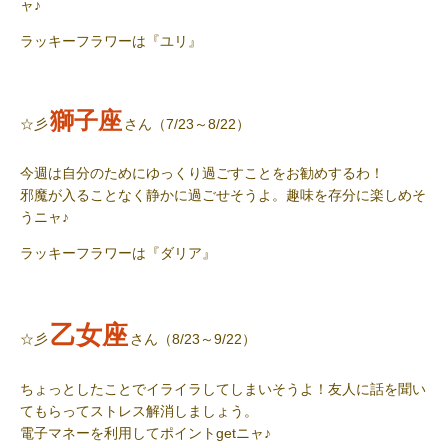
ャ
♪
ラッキーフラワー
は『ユリ』
獅子座
☆彡
さん（7/23～8/22）
今週は自分のためにゆっくり過ごすことをお勧めするわ！
邪魔が入ることなく静かに過ごせそうよ。趣味を存分に楽しめそ
うニャ
♪
ラッキーフラワー
は『ダリア』
乙女座
☆彡
さん（8/23～9/22）
ちょっとしたことでイライラしてしまいそうよ！友人に話を聞い
てもらってストレス解消しましょう。
電子マネーを利用してポイント
get
ニャ
♪