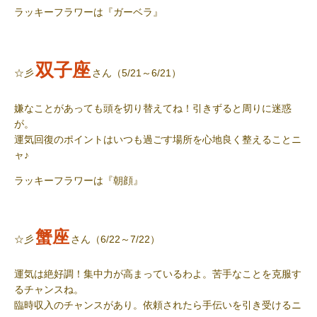
ラッキーフラワー
は『ガーベラ』
双子座
☆彡
さん（5/21～6/21）
嫌なことがあっても頭を切り替えてね！引きずると周りに迷惑
が。
運気回復のポイントはいつも過ごす場所を心地良く整えることニ
ャ
♪
ラッキーフラワー
は『朝顔』
蟹座
☆彡
さん（6/22～7/22）
運気は絶好調！集中力が高まっているわよ。苦手なことを克服す
るチャンスね。
臨時収入のチャンスがあり。依頼されたら手伝いを引き受けるニ