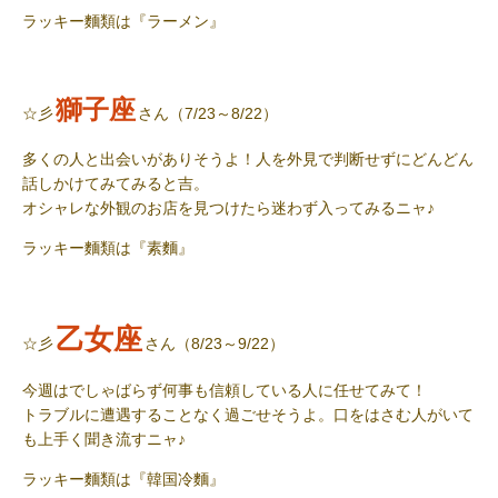
ラッキー麵類
は『ラーメン』
獅子座
☆彡
さん（7/23～8/22）
多くの人と出会いがありそうよ！人を外見で判断せずにどんどん
話しかけてみてみると吉。
オシャレな外観のお店を見つけたら迷わず入ってみるニャ♪
ラッキー麵類
は『素麵』
乙女座
☆彡
さん（8/23～9/22）
今週はでしゃばらず何事も信頼している人に任せてみて！
トラブルに遭遇することなく過ごせそうよ。口をはさむ人がいて
も上手く聞き流すニャ♪
ラッキー麵類
は『韓国冷麵』