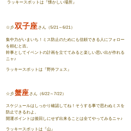
ラッキースポット
は『懐かしい場所』
双子座
☆彡
さん（5/21～6/21）
集中力がいまいち！ミス防止のためにも信頼できる人にフォロー
を頼むと吉。
幹事としてイベントの計画を立ててみると楽しい思い出が作れる
ニャ♪
ラッキースポット
は『野外フェス』
蟹座
☆彡
さん（6/22～7/22）
スケジュールはしっかり確認してね！そうする事で思わぬミスを
防止できるわよ。
開運ポイントは後回しにせず出来ることは全てやってみるニャ♪
ラッキースポット
は『山』