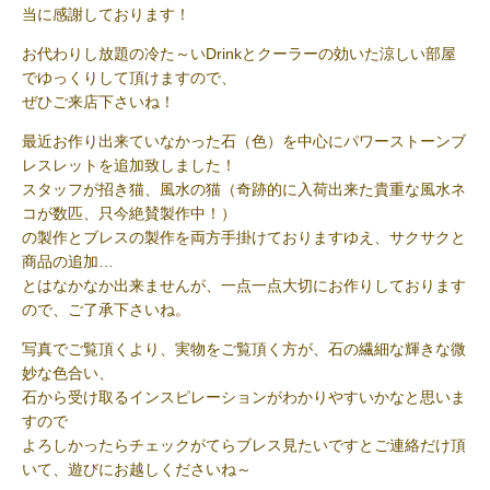
当に感謝しております！
お代わりし放題の冷た～いDrink
とクーラーの効いた涼しい部屋
でゆっくりして頂けますので、
ぜひご来店下さいね！
最近お作り出来ていなかった石（色）を中心にパワーストーンブ
レスレットを追加致しました！
スタッフが招き猫、風水の猫（奇跡的に入荷出来た貴重な風水ネ
コが数匹、只今絶賛製作中！）
の製作とブレスの製作を両方手掛けておりますゆえ、サクサクと
商品の追加…
とはなかなか出来ませんが、一点一点大切にお作りしております
ので、ご了承下さいね。
写真でご覧頂くより、実物をご覧頂く方が、石の繊細な輝きな微
妙な色合い、
石から受け取るインスピレーションがわかりやすいかなと思いま
すので
よろしかったらチェックがてらブレス見たいですとご連絡だけ頂
いて、遊びにお越しくださいね～