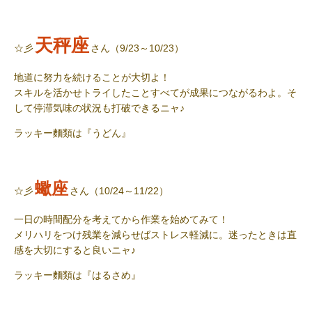
天秤座
☆彡
さん（9/23～10/23）
地道に努力を続けることが大切よ！
スキルを活かせトライしたことすべてが成果につながるわよ。そ
して停滞気味の状況も打破できるニャ♪
ラッキー麵類
は『うどん』
蠍座
☆彡
さん（10/24～11/22）
一日の時間配分を考えてから作業を始めてみて！
メリハリをつけ残業を減らせばストレス軽減に。迷ったときは直
感を大切にすると良いニャ♪
ラッキー麵類
は『はるさめ』