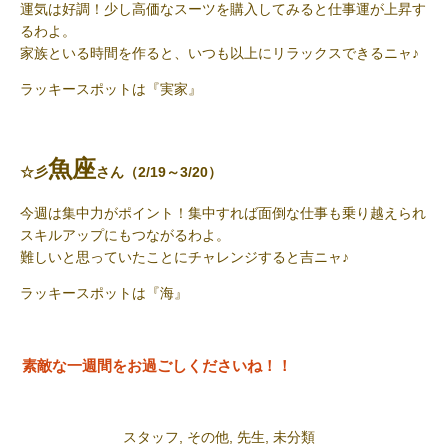
運気は好調！少し高価なスーツを購入してみると仕事運が上昇す
るわよ。
家族といる時間を作ると、いつも以上にリラックスできるニャ♪
ラッキースポット
は『実家』
魚座
☆彡
さん（2/19～3/20）
今週は集中力がポイント！集中すれば面倒な仕事も乗り越えられ
スキルアップにもつながるわよ。
難しいと思っていたことにチャレンジすると吉ニャ♪
ラッキースポットは
『海』
素敵な一週間をお過ごしくださいね！！
スタッフ
,
その他
,
先生
,
未分類