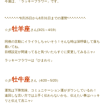
今週は、「ラッキーフラワー」です。
*-*-*-*-*-*-*8月25日から8月31日までの運勢*-*-*-*-*-*-*-*-
牡羊座
☆彡
さん(3/21～4/19）
同僚の言動にイライラしちゃいそう！そんな時は深呼吸して落ち
着いてね。
目標設定が間違ってると気づいたらすぐに変更してみるニャ
♪
ラッキーフラワー
は『ひまわり』
牡牛座
☆彡
さん（4/20～5/20）
運気は下降気味、コミュニケーション運がダウンしているわ！
遠回しな言い方では上手く伝わらないかも、伝えたい事はハッキ
リと伝えて吉ニャ
♪