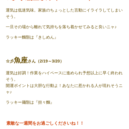
運気は低迷気味。家族のちょっとした言動にイライラしてしまい
そう。
一旦その場から離れて気持ちを落ち着かせてみると良いニャ♪
ラッキー麵類
は『きしめん』
魚座
☆彡
さん（2/19～3/20）
運気は好調！作業をハイペースに進められ予想以上に早く終われ
そう。
開運ポイントは大胆な行動よ！あなたに惹かれる人が現れそうニ
ャ♪
ラッキー麺類は
『担々麵』
素敵な一週間をお過ごしくださいね！！