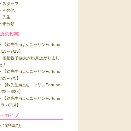
スタッフ
その他
先生
未分類
最近の投稿
【鈴先生×はんニャリンFortune
7/13～7/19】
招福親子猫大が出来上がりまし
た！
【鈴先生×はんニャリンFortune
6/29～7/5】
【鈴先生×はんニャリンFortune
6/22～6/28】
【鈴先生×はんニャリンFortune
6/8～6/14】
アーカイブ
2026年7月