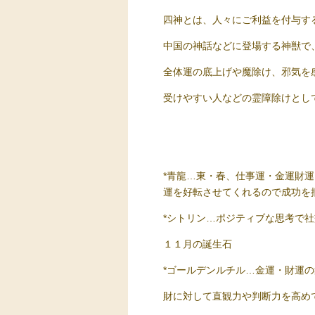
四神とは、人々にご利益を付与す
中国の神話などに登場する神獣で
全体運の底上げや魔除け、邪気を
受けやすい人などの霊障除けとし
*青龍…東・春、仕事運・金運財
運を好転させてくれるので成功を
*シトリン…ポジティブな思考で
１１月の誕生石
*ゴールデンルチル…金運・財運
財に対して直観力や判断力を高め