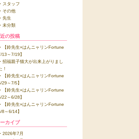
スタッフ
その他
先生
未分類
最近の投稿
【鈴先生×はんニャリンFortune
7/13～7/19】
招福親子猫大が出来上がりまし
た！
【鈴先生×はんニャリンFortune
6/29～7/5】
【鈴先生×はんニャリンFortune
6/22～6/28】
【鈴先生×はんニャリンFortune
6/8～6/14】
アーカイブ
2026年7月