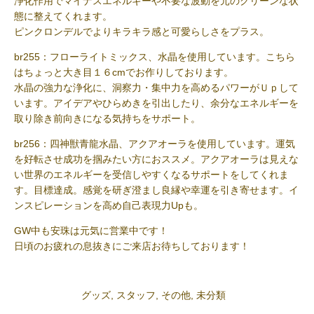
浄化作用でマイナスエネルギーや不要な波動を元のクリーンな状
態に整えてくれます。
ピンクロンデルでよりキラキラ感と可愛らしさをプラス。
br255：フローライトミックス、水晶を使用しています。こちら
はちょっと大き目１６cmでお作りしております。
水晶の強力な浄化に、洞察力・集中力を高めるパワーがＵｐして
います。アイデアやひらめきを引出したり、余分なエネルギーを
取り除き前向きになる気持ちをサポート。
br256：四神獣青龍水晶、アクアオーラを使用しています。運気
を好転させ成功を掴みたい方におススメ。アクアオーラは見えな
い世界のエネルギーを受信しやすくなるサポートをしてくれま
す。目標達成。感覚を研ぎ澄まし良縁や幸運を引き寄せます。イ
ンスピレーションを高め自己表現力Upも。
GW中も安珠は元気に営業中です！
日頃のお疲れの息抜きにご来店お待ちしております！
グッズ
,
スタッフ
,
その他
,
未分類