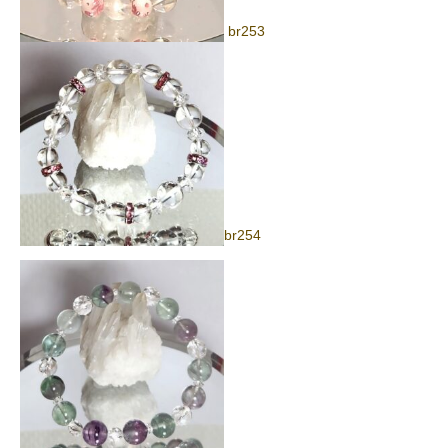
br253
br254