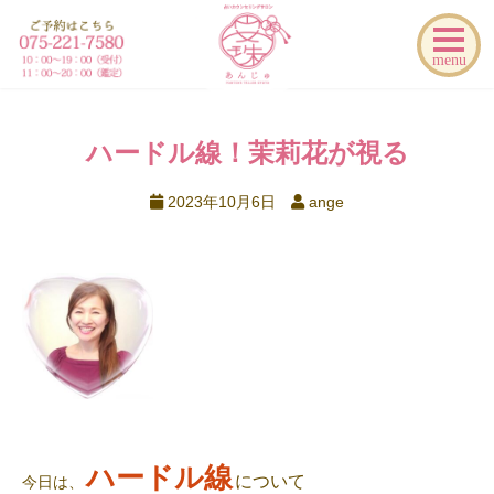
menu
ハードル線！茉莉花が視る
2023年10月6日
ange
ハードル線
について
今日は、