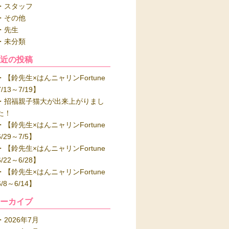
スタッフ
その他
先生
未分類
最近の投稿
【鈴先生×はんニャリンFortune
7/13～7/19】
招福親子猫大が出来上がりまし
た！
【鈴先生×はんニャリンFortune
6/29～7/5】
【鈴先生×はんニャリンFortune
6/22～6/28】
【鈴先生×はんニャリンFortune
6/8～6/14】
アーカイブ
2026年7月