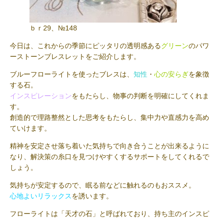
ｂｒ29、№148
今日は、これからの季節にピッタリの透明感ある
グリーン
のパワ
ーストーンブレスレットをご紹介します。
ブルーフローライトを使ったブレスは、
知性
・
心の安らぎ
を象徴
する石。
インスピレーション
をもたらし、物事の判断を明確にしてくれま
す。
創造的で理路整然とした思考をもたらし、集中力や直感力を高め
ていけます。
精神を安定させ落ち着いた気持ちで向き合うことが出来るように
なり、解決策の糸口を見つけやすくするサポートをしてくれるで
しょう。
気持ちが安定するので、眠る前などに触れるのもおススメ。
心地よいリラックス
を誘います。
フローライトは「天才の石」と呼ばれており、持ち主のインスピ