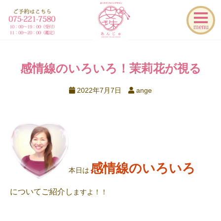
menu
感情線のいろいろ！茉莉花が視る
2022年7月7日
ange
感情線のいろいろ
本日は
についてご紹介し
ますよ！！