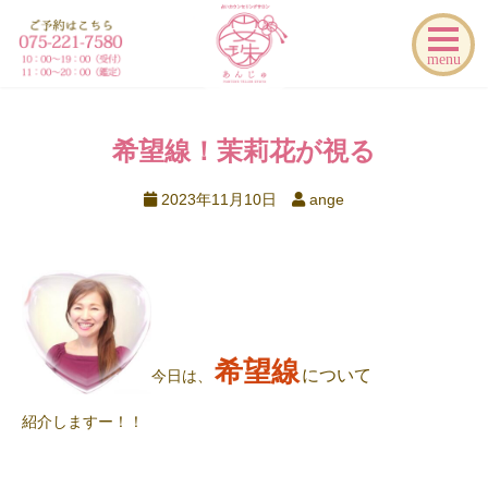
menu
希望線！茉莉花が視る
2023年11月10日
ange
希望線
について
今日は、
紹介しますー！！