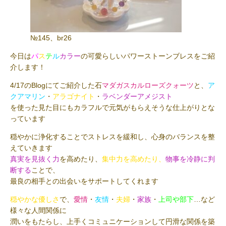
№145、br26
今日は
パ
ス
テ
ル
カラー
の可愛らしいパワーストーンブレスをご紹
介します！
4/17のBlogにてご紹介した石
マダガスカルローズクォーツ
と、
ア
クアマリン
・
アラゴナイト
・
ラベンダーアメジスト
を使った見た目にもカラフルで元気がもらえそうな仕上がりとな
っています
穏やかに浄化することでストレスを緩和し、心身のバランスを整
えていきます
真実を見抜く力
を高めたり、
集中力を高めたり、
物事を冷静に判
断する
ことで、
最良の相手との出会いをサポートしてくれます
穏やかな優しさ
で、
愛情
・
友情
・
夫婦
・
家族
・
上司や部下
…など
様々な人間関係に
潤いをもたらし、上手くコミュニケーションして円滑な関係を築