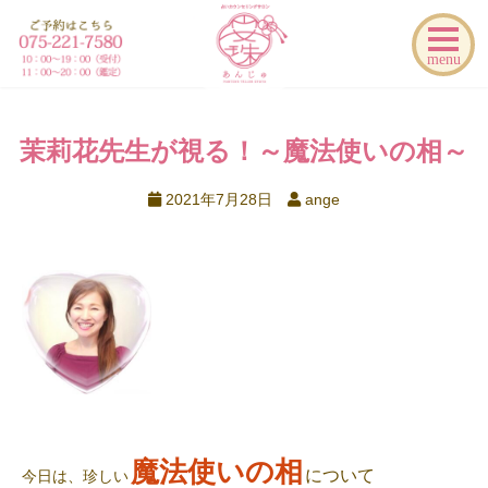
menu
茉莉花先生が視る！～魔法使いの相～
2021年7月28日
ange
魔法使いの相
について
今日は、珍しい