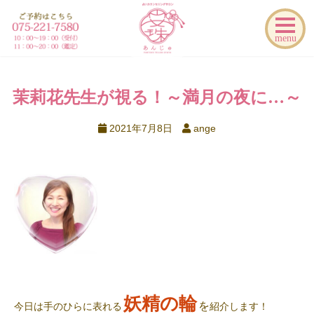
menu
茉莉花先生が視る！～満月の夜に…～
2021年7月8日
ange
妖精の輪
を
今日は手のひらに表れる
紹介します！