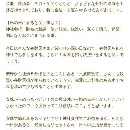
芸能、勝負事、学力・学問などなど、さまざまな分野の運気を上
げる神とされており、特に金運・財運をupさせる力があります。
【巳の日にすると良い事は？】
神社参拝、財布の新調・使い始め、銭洗い、宝くじ購入、起業・
開店などお金にまつわる事。
今日はそんな弁財天さまと関わりの深い日なので、弁財天を祀る
神社でお参りをする、さらに！金運を招く銭洗いをすると良いで
しょう。
安珠から徒歩５分ほどのところにある「六波羅蜜寺」さんにも銭
洗い弁財天様が祀られているそうで、金運にご利益のある水でお
金を清めて持ち帰ることが出来ます。
安珠からめっちゃ近い！のに私は外から眺める事しかしたことが
なかったので、今度行ってご利益頂いてこようと思います。
安珠で悩み事をスッキリさせ！神社参拝でご利益を頂く。そんな
一日があると、気持ちもリセットされ、日々の生活が豊かになる