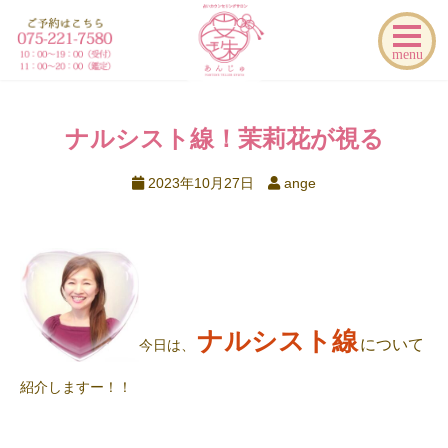
menu
ナルシスト線！茉莉花が視る
2023年10月27日
ange
ナルシスト線
について
今日は、
紹介しますー！！