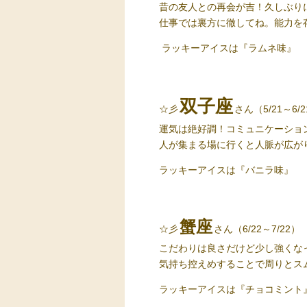
昔の友人との再会が吉！久しぶり
仕事では裏方に徹してね。能力を
ラッキーアイス
は『ラムネ味』
双子座
☆彡
さん（5/21～6/
運気は絶好調！コミュニケーショ
人が集まる場に行くと人脈が広が
ラッキーアイス
は『バニラ味』
蟹座
☆彡
さん（6/22～7/22）
こだわりは良さだけど少し強くな
気持ち控えめすることで周りとス
ラッキーアイス
は『チョコミント