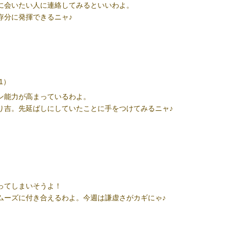
に会いたい人に連絡してみるといいわよ。
存分に発揮できるニャ
♪
21）
ン能力が高まっているわよ。
り吉。先延ばしにしていたことに手をつけてみるニャ
♪
ってしまいそうよ！
ムーズに付き合えるわよ。今週は謙虚さがカギにゃ
♪
』