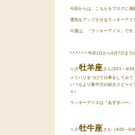
今回からは、こちらをブログに掲載
運気をアップさせるラッキーアイ
今週は、「ラッキーアイス」です
*-*-*-*-*-*-*6月1日から6月7日までの運勢
牡羊座
☆彡
さん(3/21～4/1
メリハリをつけて仕事をしてみて
いつもより集中力が続きスピード
ャ
♪
ラッキーアイス
は『あずきバー』
牡牛座
☆彡
さん（4/20～5/