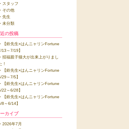
スタッフ
その他
先生
未分類
最近の投稿
【鈴先生×はんニャリンFortune
7/13～7/19】
招福親子猫大が出来上がりまし
た！
【鈴先生×はんニャリンFortune
6/29～7/5】
【鈴先生×はんニャリンFortune
6/22～6/28】
【鈴先生×はんニャリンFortune
6/8～6/14】
アーカイブ
2026年7月