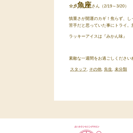
魚座
☆彡
さん（2/19～3/20）
慎重さが開運のカギ！焦らず、し
苦手だと思っていた事にトライ。
ラッキーアイスは
『みかん味』
素敵な一週間をお過ごしください
スタッフ
,
その他
,
先生
,
未分類