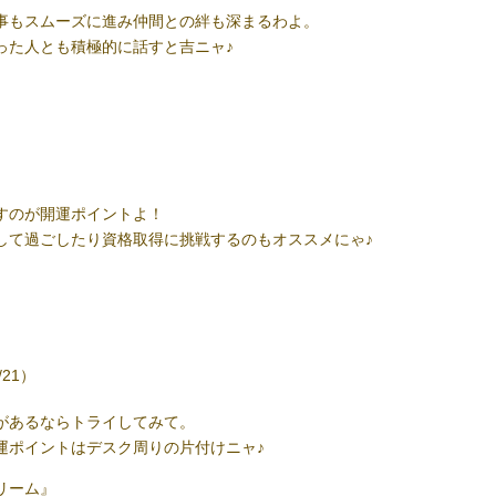
事もスムーズに進み仲間との絆も深まるわよ。
った人とも積極的に話すと吉ニャ
♪
）
すのが開運ポイントよ！
して過ごしたり資格取得に挑戦するのもオススメにゃ
♪
/21）
があるならトライしてみて。
運ポイントはデスク周りの片付けニャ
♪
リーム』