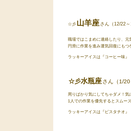
山羊座
さん（12/22～
☆彡
職場ではこまめに連絡したり、元
円滑に作業を進み運気回復にもつ
ラッキーアイス
は『コーヒー味』
水瓶座
☆彡
さん（1/20
周りばかり気にしてちゃダメ！気
1
人での作業を優先するとスムー
ラッキーアイス
は『ピスタチオ』