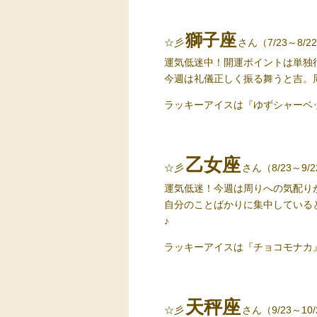
獅子座
☆彡
さん（7/23～8/2
運気低迷中！開運ポイントは単独
今週は礼儀正しく振る舞うと吉。
ラッキーアイス
は『ゆずシャーベ
乙女座
☆彡
さん（8/23～9/
運気低迷！今週は周りへの気配り
自分のことばかりに集中している
♪
ラッキーアイス
は『チョコモナカ
天秤座
☆彡
さん（9/23～10/