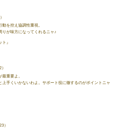
2）
行動を控え協調性重視。
周りが味方になってくれるニャ
♪
ット』
22）
が最重要よ。
と上手くいかないわよ。サポート役に徹するのがポイントニャ
』
23）