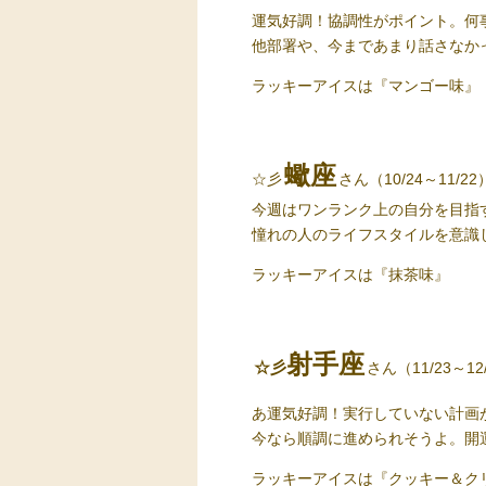
運気好調！協調性がポイント。何
他部署や、今まであまり話さなか
ラッキーアイス
は『マンゴー味』
蠍座
☆彡
さん（10/24～11/22
今週はワンランク上の自分を目指
憧れの人のライフスタイルを意識
ラッキーアイス
は『抹茶味』
射手座
☆彡
さん（11/23～12
あ運気好調！実行していない計画
今なら順調に進められそうよ。開
ラッキーアイス
は『クッキー＆ク