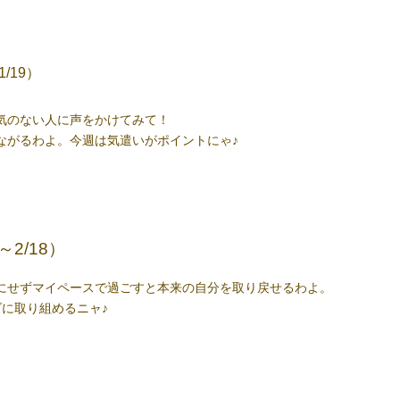
1/19）
気のない人に声をかけてみて！
ながるわよ。今週は気遣いがポイントにゃ
♪
～2/18）
にせずマイペースで過ごすと本来の自分を取り戻せるわよ。
ズに取り組めるニャ
♪