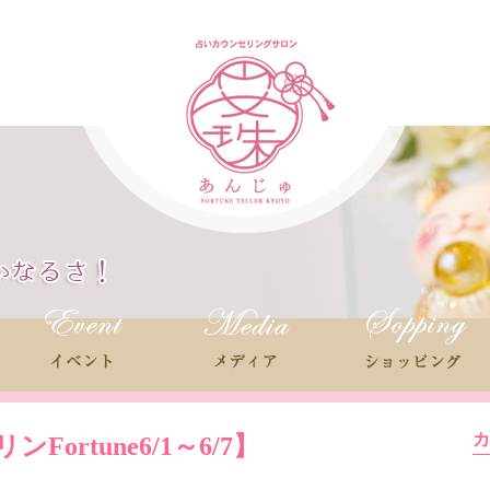
Fortune
6/1～6/7】