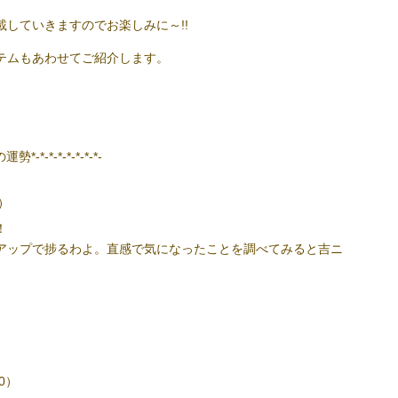
していきますのでお楽しみに～!!
テムもあわせてご紹介します。
。
*-*-*-*-*-*-*-*-
9）
！
アップで捗るわよ。直感で気になったことを調べてみると吉ニ
20）