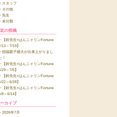
スタッフ
その他
先生
未分類
最近の投稿
【鈴先生×はんニャリンFortune
7/13～7/19】
招福親子猫大が出来上がりまし
た！
【鈴先生×はんニャリンFortune
6/29～7/5】
【鈴先生×はんニャリンFortune
6/22～6/28】
【鈴先生×はんニャリンFortune
6/8～6/14】
アーカイブ
2026年7月