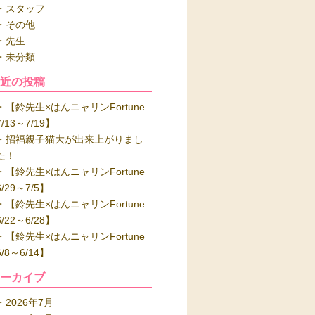
スタッフ
その他
先生
未分類
最近の投稿
【鈴先生×はんニャリンFortune
7/13～7/19】
招福親子猫大が出来上がりまし
た！
【鈴先生×はんニャリンFortune
6/29～7/5】
【鈴先生×はんニャリンFortune
6/22～6/28】
【鈴先生×はんニャリンFortune
6/8～6/14】
アーカイブ
2026年7月