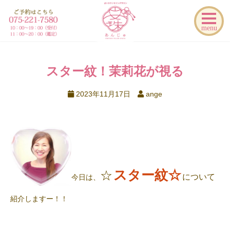
menu
スター紋！茉莉花が視る
2023年11月17日
ange
スター紋☆
☆
について
今日は、
紹介しますー！！