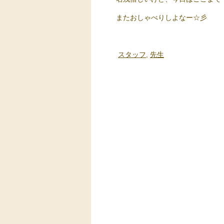
またおしゃべりしよなー☆彡
スタッフ
,
先生