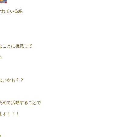
かれている線
なことに挑戦して
☆
ないかも？？
高めて活動することで
ます！！！
！