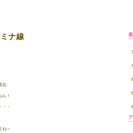
タミナ線
現在、
ねん！
・・・
よね～