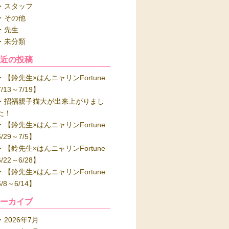
スタッフ
その他
先生
未分類
最近の投稿
【鈴先生×はんニャリンFortune
7/13～7/19】
招福親子猫大が出来上がりまし
た！
【鈴先生×はんニャリンFortune
6/29～7/5】
【鈴先生×はんニャリンFortune
6/22～6/28】
【鈴先生×はんニャリンFortune
6/8～6/14】
アーカイブ
2026年7月