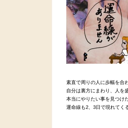
素直で周りの人に歩幅を合
自分は裏方にまわり、人を
本当にやりたい事を見つけ
運命線も
2
、
3
日で現れてく