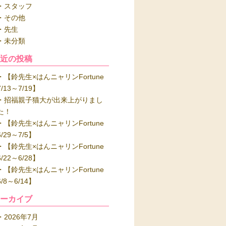
スタッフ
その他
先生
未分類
最近の投稿
【鈴先生×はんニャリンFortune
7/13～7/19】
招福親子猫大が出来上がりまし
た！
【鈴先生×はんニャリンFortune
6/29～7/5】
【鈴先生×はんニャリンFortune
6/22～6/28】
【鈴先生×はんニャリンFortune
6/8～6/14】
アーカイブ
2026年7月