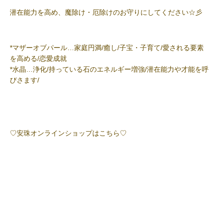
潜在能力を高め、魔除け・厄除けのお守りにしてください☆彡
*マザーオブパール…家庭円満/癒し/子宝・子育て/愛される要素
を高める/恋愛成就
*水晶…浄化/持っている石のエネルギー増強/潜在能力や才能を呼
びさます/
♡安珠オンラインショップはこちら♡