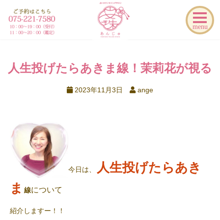
menu
人生投げたらあきま線！茉莉花が視る
2023年11月3日
ange
人生投げたらあき
今日は、
ま
について
線
紹介しますー！！