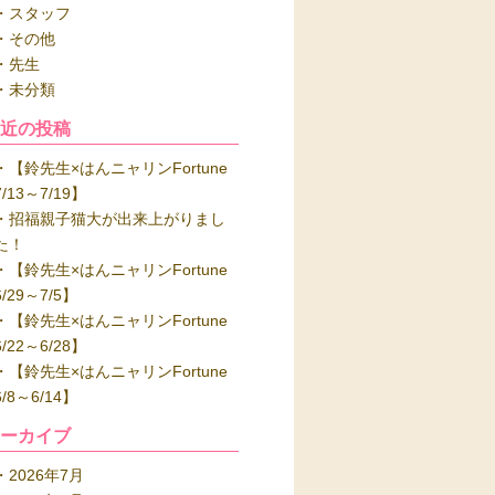
スタッフ
その他
先生
未分類
最近の投稿
【鈴先生×はんニャリンFortune
7/13～7/19】
招福親子猫大が出来上がりまし
た！
【鈴先生×はんニャリンFortune
6/29～7/5】
【鈴先生×はんニャリンFortune
6/22～6/28】
【鈴先生×はんニャリンFortune
6/8～6/14】
アーカイブ
2026年7月