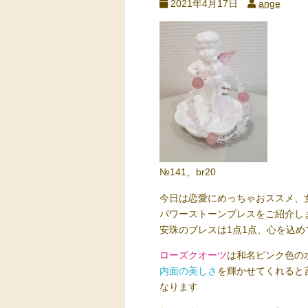
2021年4月17日
ange
№141、br20
今日は恋愛にめっちゃおススメ、
パワーストーンブレスをご紹介し
安珠のブレスは1点1点、心を込
ローズクオーツ
は和名ピンク色の
内面の美しさ
を輝かせてくれると
なります