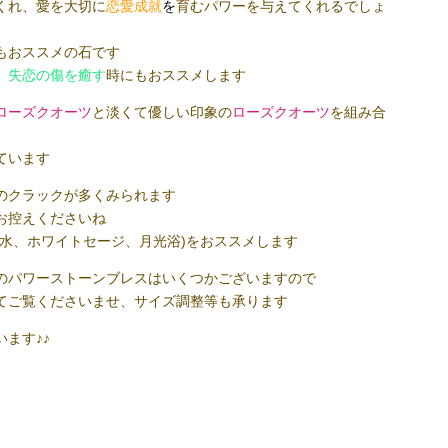
くれ、愛を大切に
恋愛成就
を
育むパワーを与えてくれるでしょ
もおススメの石です
、
失恋の傷を癒す
時にもおススメします
ローズクオーツ
と淡くて優しい印象の
ローズクオーツ
を組み合
ています
のクラックが多くみられます
お控えくださいね
流水、ホワイトセージ、月光浴)をおススメします
のパワーストーンブレスはいくつかございますので
てご覧くださいませ、サイズ調整等も承ります
ます♪♪