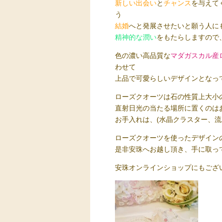
新しい出会い
と
チャンス
を与えて
う
結婚
へと発展させたいと願う人に
精神的な潤い
をもたらしますので
色の濃い高品質な
マダガスカル産
わせて
上品で可愛らしいデザインとなっ
ローズクオーツは石の性質上大小
直射日光の当たる場所に置くのは
お手入れは、(水晶クラスター、
ローズクオーツを使ったデザイン
是非安珠へお越し頂き、手に取っ
安珠オンラインショップにもござい