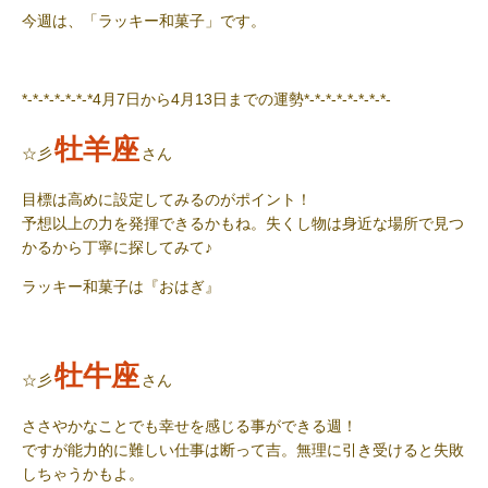
今週は、「ラッキー和菓子」です。
*-*-*-*-*-*-*4月7日から4月13日までの運勢*-*-*-*-*-*-*-*-
牡羊座
☆彡
さん
目標は高めに設定してみるのがポイント！
予想以上の力を発揮できるかもね。失くし物は身近な場所で見つ
かるから丁寧に探してみて♪
ラッキー和菓子
は『おはぎ』
牡牛座
☆彡
さん
ささやかなことでも幸せを感じる事ができる週！
ですが能力的に難しい仕事は断って吉。無理に引き受けると失敗
しちゃうかもよ。