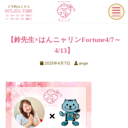
menu
【鈴先生×はんニャリンFortune
4/7～
4/13】
2025年4月7日
ange