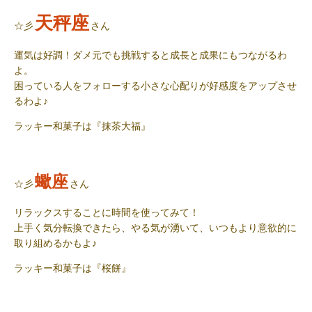
天秤座
☆彡
さん
運気は好調！ダメ元でも挑戦すると成長と成果にもつながるわ
よ。
困っている人をフォローする小さな心配りが好感度をアップさせ
るわよ♪
ラッキー和菓子
は『抹茶大福』
蠍座
☆彡
さん
リラックスすることに時間を使ってみて！
上手く気分転換できたら、やる気が湧いて、いつもより意欲的に
取り組めるかもよ♪
ラッキー和菓子
は『桜餅』