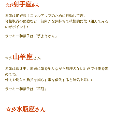
射手座
☆彡
さん
運気は絶好調！スキルアップのために行動して吉。
資格取得の勉強など、前向きな気持ちで積極的に取り組んでみる
のがポイント♪
ラッキー和菓子
は『芋ようかん』
山羊座
さん
☆彡
運気は低迷中。周囲に気を配りながら無理のない計画で仕事を進
めてね。
仲間や周りの負担を減らす事を優先すると運気上昇に♪
ラッキー和菓子
は『草餅』
水瓶座
☆彡
さん