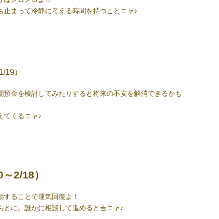
ち止まって冷静に考える時間を持つことニャ♪
1/19）
期預金を検討してみたりすると将来の不安を解消できるかも
えてくるニャ♪
0～2/18）
動することで運気回復よ！
もとに。誰かに相談して進めると吉ニャ♪