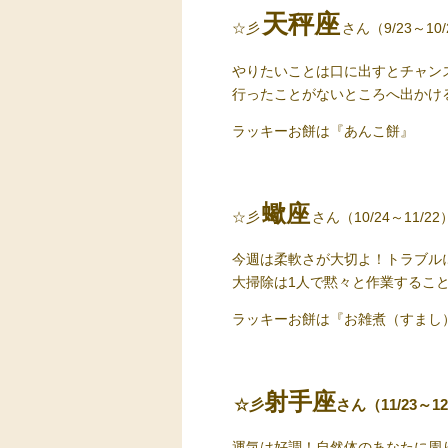
天秤座
☆彡
さん（9/23～10/
やりたいことは口に出すとチャン
行ったことがないところへ出かけ
ラッキーお餅
は『あんこ餅』
蠍座
☆彡
さん（10/24～11/22
今週は柔軟さが大切よ！トラブル
大掃除は1人で黙々と作業するこ
ラッキーお餅
は『お雑煮（すまし
射手座
☆彡
さん（11/23～12
運気は好調！自然体のあなたに周