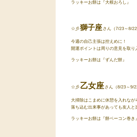
ラッキーお餅
は『大根おろし』
獅子座
☆彡
さん（7/23～8/2
今週の自己主張は控えめに！
開運ポイントは周りの意見を取り
ラッキーお餅
は『ずんだ餅』
乙女座
☆彡
さん（8/23～9/
大掃除はこまめに休憩を入れなが
落ち込む出来事があっても友人と
ラッキーお餅
は『餅ベーコン巻き