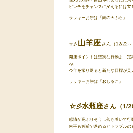
ピンチをチャンスに変えるには立
ラッキーお餅
は『餅の天ぷら』
山羊座
さん（12/22～
☆彡
開運ポイントは堅実な行動よ！定
ね。
今年を振り返ると新たな目標が見
ラッキーお餅
は『おしるこ』
水瓶座
☆彡
さん（1/2
感情が高ぶりそう…落ち着いて行
何事も独断で進めるとトラブルの