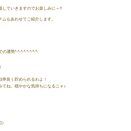
していきますのでお楽しみに～!!
テムもあわせてご紹介します。
運勢*-*-*-*-*-*-*-*-
9）
効率良く貯められるわよ！
みてね。穏やかな気持ちになるニャ♪
20）