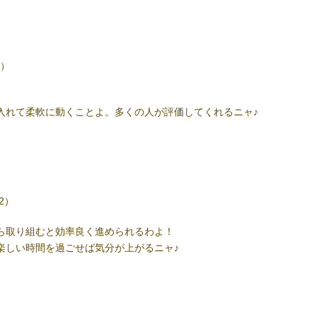
2）
入れて柔軟に動くことよ。多くの人が評価してくれるニャ♪
22）
ら取り組むと効率良く進められるわよ！
楽しい時間を過ごせば気分が上がるニャ♪
』