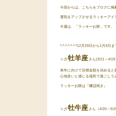
今回からは、こちらをブログに掲載
運気をアップさせるラッキーアイ
今週は、「ラッキーお餅」です。
*-*-*-*-*-*-*12月29日から1月4日までの
牡羊座
☆彡
さん(3/21～4/1
来年に向けて目標金額を決めると
心地良いと感じる場所で過ごして
ラッキーお餅
は『磯辺焼き』
牡牛座
☆彡
さん（4/20～5/