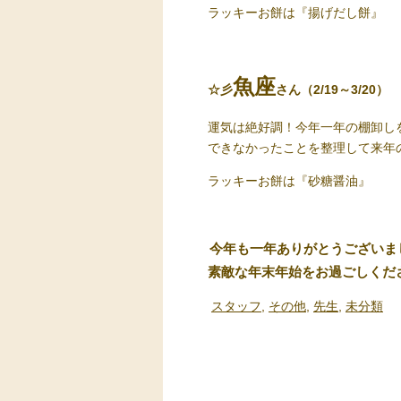
ラッキーお餅
は『揚げだし餅』
魚座
☆彡
さん（2/19～3/20）
運気は絶好調！今年一年の棚卸し
できなかったことを整理して来年
ラッキーお餅は
『砂糖醤油』
今年も一年ありがとうございま
素敵な年末年始をお過ごしくだ
スタッフ
,
その他
,
先生
,
未分類