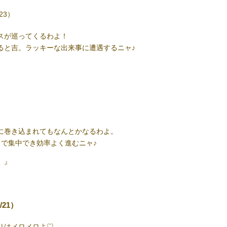
23）
スが巡ってくるわよ！
ると吉。ラッキーな出来事に遭遇するニャ♪
）
に巻き込まれてもなんとかなるわよ。
とで集中でき効率よく進むニャ♪
）』
/21）
りはメロメロよ♡