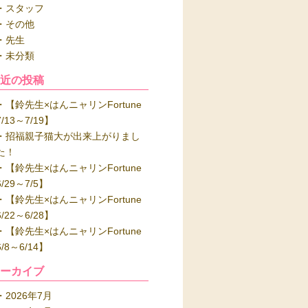
スタッフ
その他
先生
未分類
最近の投稿
【鈴先生×はんニャリンFortune
7/13～7/19】
招福親子猫大が出来上がりまし
た！
【鈴先生×はんニャリンFortune
6/29～7/5】
【鈴先生×はんニャリンFortune
6/22～6/28】
【鈴先生×はんニャリンFortune
6/8～6/14】
アーカイブ
2026年7月