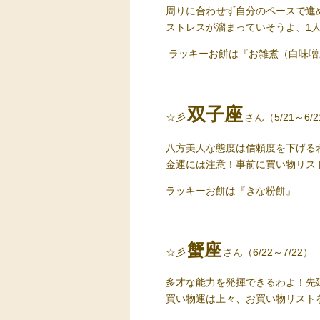
周りに合わせず自分のペースで進
ストレスが溜まっていそうよ、1
ラッキーお餅
は『お雑煮（白味噌
双子座
☆彡
さん（5/21～6/
八方美人な態度は信頼度を下げる
金運には注意！事前に買い物リス
ラッキーお餅
は『きな粉餅』
蟹座
☆彡
さん（6/22～7/22）
多才な能力を発揮できるわよ！先
買い物運は上々、お買い物リスト