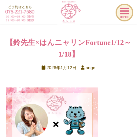
menu
【鈴先生×はんニャリンFortune
1/12～
1/18】
2026年1月12日
ange