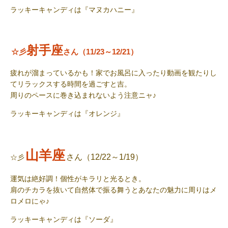
ラッキーキャンディ
は『マヌカハニー』
射手座
☆彡
さん（11/23～12/21）
疲れが溜まっているかも！家でお風呂に入ったり動画を観たりし
てリラックスする時間を過ごすと吉。
周りのペースに巻き込まれないよう注意ニャ♪
ラッキーキャンディ
は『オレンジ』
山羊座
さん（12/22～1/19）
☆彡
運気は絶好調！個性がキラリと光るとき。
肩のチカラを抜いて自然体で振る舞うとあなたの魅力に周りはメ
ロメロにゃ♪
ラッキーキャンディ
は『ソーダ』