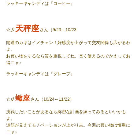
ラッキーキャンディ
は『コーヒー』
天秤座
☆彡
さん（9/23～10/23
開運のカギはイメチェン！好感度が上がって交友関係も広がるわ
よ。
お買い物をするなら質を重視してね、長く使えるのでかえってお
得ニャ♪
ラッキーキャンディ
は『グレープ』
蠍座
☆彡
さん（10/24～11/22）
挑戦したいことがあるなら綿密な計画を練ってみるといいかも
よ。
道筋が見えてモチベーションが上がり吉。今週の買い物は慎重に
ニャ♪