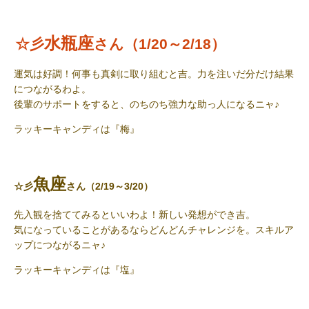
水瓶座
☆彡
さん（1/20～2/18）
運気は好調！何事も真剣に取り組むと吉。力を注いだ分だけ結果
につながるわよ。
後輩のサポートをすると、のちのち強力な助っ人になるニャ♪
ラッキーキャンディ
は『梅』
魚座
☆彡
さん（2/19～3/20）
先入観を捨ててみるといいわよ！新しい発想ができ吉。
気になっていることがあるならどんどんチャレンジを。スキルア
ップにつながるニャ♪
ラッキーキャンディは
『塩』