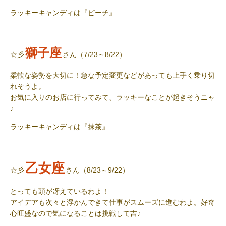
ラッキーキャンディ
は『ピーチ』
獅子座
☆彡
さん（7/23～8/22）
柔軟な姿勢を大切に！急な予定変更などがあっても上手く乗り切
れそうよ。
お気に入りのお店に行ってみて、ラッキーなことが起きそうニャ
♪
ラッキーキャンディ
は『抹茶』
乙女座
☆彡
さん（8/23～9/22）
とっても頭が冴えているわよ！
アイデアも次々と浮かんできて仕事がスムーズに進むわよ。好奇
心旺盛なので気になることは挑戦して吉♪