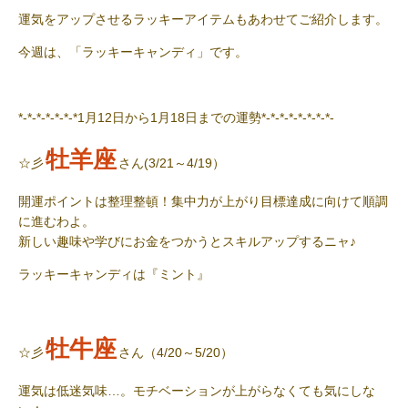
運気をアップさせるラッキーアイテムもあわせてご紹介します。
今週は、「ラッキーキャンディ」です。
*-*-*-*-*-*-*1月12日から1月18日までの運勢*-*-*-*-*-*-*-*-
牡羊座
☆彡
さん(3/21～4/19）
開運ポイントは整理整頓！集中力が上がり目標達成に向けて順調
に進むわよ。
新しい趣味や学びにお金をつかうとスキルアップするニャ♪
ラッキーキャンディ
は『ミント』
牡牛座
☆彡
さん（4/20～5/20）
運気は低迷気味…。モチベーションが上がらなくても気にしな