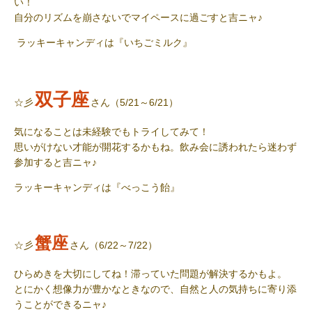
い！
自分のリズムを崩さないでマイペースに過ごすと吉ニャ♪
ラッキーキャンディ
は『いちごミルク』
双子座
☆彡
さん（5/21～6/21）
気になることは未経験でもトライしてみて！
思いがけない才能が開花するかもね。飲み会に誘われたら迷わず
参加すると吉ニャ♪
ラッキーキャンディ
は『べっこう飴』
蟹座
☆彡
さん（6/22～7/22）
ひらめきを大切にしてね！滞っていた問題が解決するかもよ。
とにかく想像力が豊かなときなので、自然と人の気持ちに寄り添
うことができるニャ♪